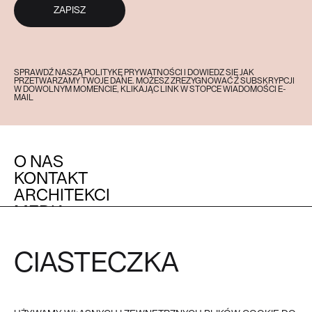
ZAPISZ
SPRAWDŹ NASZĄ POLITYKĘ PRYWATNOŚCI I DOWIEDZ SIĘ JAK
PRZETWARZAMY TWOJE DANE. MOŻESZ ZREZYGNOWAĆ Z SUBSKRYPCJI
W DOWOLNYM MOMENCIE, KLIKAJĄC LINK W STOPCE WIADOMOŚCI E-
MAIL
O NAS
KONTAKT
ARCHITEKCI
MEDIA
OBSŁUGA KLIENTA
POZOSTAŁE
CIASTECZKA
REGULAMIN
FAQ
POLITYKA PRYWATNOŚCI I
COOKIES
PŁATNOŚĆ