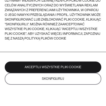
UŻYWAMY WŁASNYCH I ZEWNĘTRZNYCH PLIKÓW COOKIE DO
DOSTAWA
CELÓW ANALITYCZNYCH ORAZ DO WYŚWIETLANIA REKLAM
ZWROTY
REKLAMACJE
ZWIĄZANYCH Z PREFERENCJAMI UŻYTKOWNIKA, W OPARCIU
O JEGO NAWYKI PRZEGLĄDANIA I PROFIL. UŻYTKOWNIK MOŻE
SKONFIGUROWAĆ LUB ZABLOKOWAĆ PLIKI COOKIE, KLIKAJĄC
VEER - 2026
© VEER, WSZYSTKIE PRAWA ZASTRZEŻONE
"SKONFIGURUJ". MOŻNA RÓWNIEŻ ZAAKCEPTOWAĆ
WSZYSTKIE PLIKI COOKIE, KLIKAJĄC "AKCEPTUJ WSZYSTKIE
PLIKI COOKIE". ABY UZYSKAĆ WIĘCEJ INFORMACJI, ZAPOZNAJ
SIĘ Z NASZĄ POLITYKĄ PLIKÓW COOKIE
AKCEPTUJ WSZYSTKIE PLIKI COOKIE
SKONFIGURUJ