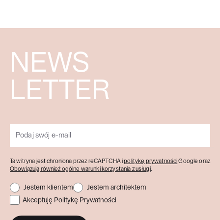
DO KOSZYKA
WIĘCEJ
WIĘCEJ
NEWS
LETTER
Ta witryna jest chroniona przez reCAPTCHA i
politykę prywatności
Google oraz
Obowiązują również ogólne warunki korzystania z usługi
.
Jestem klientem
Jestem architektem
Akceptuję Politykę Prywatności