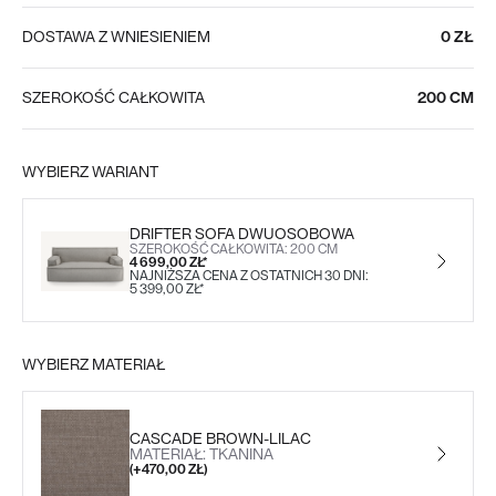
DOSTAWA Z WNIESIENIEM
0 ZŁ
SZEROKOŚĆ CAŁKOWITA
200 CM
WYBIERZ WARIANT
DRIFTER SOFA DWUOSOBOWA
SZEROKOŚĆ CAŁKOWITA: 200 CM
4 699,00 ZŁ*
NAJNIŻSZA CENA Z OSTATNICH 30 DNI:
5 399,00 ZŁ*
WYBIERZ MATERIAŁ
CASCADE BROWN-LILAC
MATERIAŁ: TKANINA
(+470,00 ZŁ)