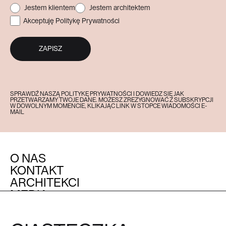
Jestem klientem
Jestem architektem
Akceptuję Politykę Prywatności
ZAPISZ
SPRAWDŹ NASZĄ POLITYKĘ PRYWATNOŚCI I DOWIEDZ SIĘ JAK
PRZETWARZAMY TWOJE DANE. MOŻESZ ZREZYGNOWAĆ Z SUBSKRYPCJI
W DOWOLNYM MOMENCIE, KLIKAJĄC LINK W STOPCE WIADOMOŚCI E-
MAIL
O NAS
KONTAKT
ARCHITEKCI
MEDIA
OBSŁUGA KLIENTA
POZOSTAŁE