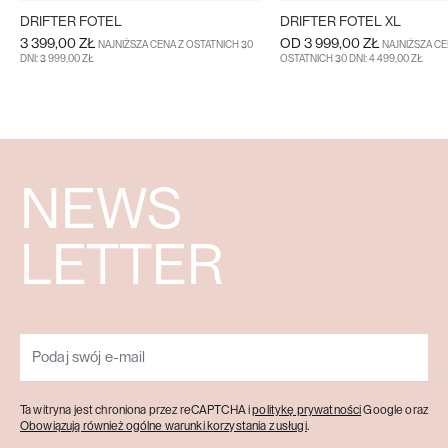
DRIFTER FOTEL
DRIFTER FOTEL XL
3 399,00 ZŁ
OD
3 999,00 ZŁ
NAJNIŻSZA CENA Z OSTATNICH 30
NAJNIŻSZA CE
DNI: 3 999,00 ZŁ
OSTATNICH 30 DNI: 4 499,00 ZŁ
DO KOSZYKA
WIĘCEJ
WIĘCEJ
NEWS
LETTER
Ta witryna jest chroniona przez reCAPTCHA i
politykę prywatności
Google oraz
Obowiązują również ogólne warunki korzystania z usługi
.