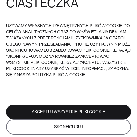
CIASTECZKA
REGULAMIN
FAQ
POLITYKA PRYWATNOŚCI I
COOKIES
PŁATNOŚĆ
UŻYWAMY WŁASNYCH I ZEWNĘTRZNYCH PLIKÓW COOKIE DO
DOSTAWA
CELÓW ANALITYCZNYCH ORAZ DO WYŚWIETLANIA REKLAM
ZWROTY
REKLAMACJE
ZWIĄZANYCH Z PREFERENCJAMI UŻYTKOWNIKA, W OPARCIU
O JEGO NAWYKI PRZEGLĄDANIA I PROFIL. UŻYTKOWNIK MOŻE
SKONFIGUROWAĆ LUB ZABLOKOWAĆ PLIKI COOKIE, KLIKAJĄC
VEER - 2026
© VEER, WSZYSTKIE PRAWA ZASTRZEŻONE
"SKONFIGURUJ". MOŻNA RÓWNIEŻ ZAAKCEPTOWAĆ
WSZYSTKIE PLIKI COOKIE, KLIKAJĄC "AKCEPTUJ WSZYSTKIE
PLIKI COOKIE". ABY UZYSKAĆ WIĘCEJ INFORMACJI, ZAPOZNAJ
SIĘ Z NASZĄ POLITYKĄ PLIKÓW COOKIE
AKCEPTUJ WSZYSTKIE PLIKI COOKIE
SKONFIGURUJ