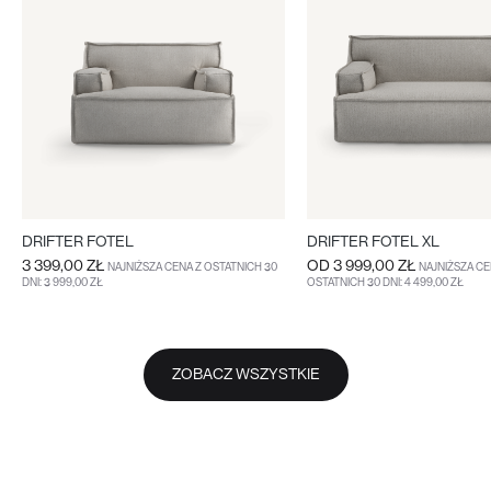
DRIFTER FOTEL
DRIFTER FOTEL XL
3 399,00 ZŁ
OD
3 999,00 ZŁ
NAJNIŻSZA CENA Z OSTATNICH 30
NAJNIŻSZA CE
DNI: 3 999,00 ZŁ
OSTATNICH 30 DNI: 4 499,00 ZŁ
DO KOSZYKA
WIĘCEJ
WIĘCEJ
ZOBACZ WSZYSTKIE