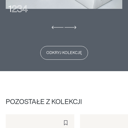
1
2
3
4
ODKRYJ KOLEKCJĘ
POZOSTAŁE Z KOLEKCJI