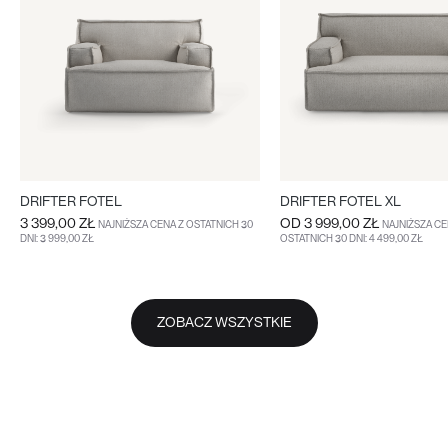
DRIFTER FOTEL
DRIFTER FOTEL XL
3 399,00 ZŁ
OD
3 999,00 ZŁ
NAJNIŻSZA CENA Z OSTATNICH 30
NAJNIŻSZA CE
DNI: 3 999,00 ZŁ
OSTATNICH 30 DNI: 4 499,00 ZŁ
DO KOSZYKA
WIĘCEJ
WIĘCEJ
ZOBACZ WSZYSTKIE