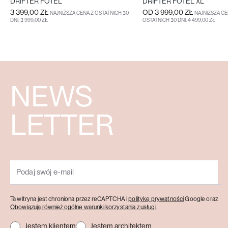
DRIFTER FOTEL
DRIFTER FOTEL XL
3 399,00 ZŁ
OD
3 999,00 ZŁ
NAJNIŻSZA CENA Z OSTATNICH 30
NAJNIŻSZA CE
DNI: 3 999,00 ZŁ
OSTATNICH 30 DNI: 4 499,00 ZŁ
DO KOSZYKA
WIĘCEJ
WIĘCEJ
NEWS
LETTER
Ta witryna jest chroniona przez reCAPTCHA i
politykę prywatności
Google oraz
Obowiązują również ogólne warunki korzystania z usługi
.
Jestem klientem
Jestem architektem