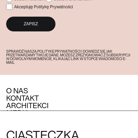
Akceptuję Politykę Prywatności
ZAPISZ
SPRAWDŹ NASZĄ POLITYKĘ PRYWATNOŚCI I DOWIEDZ SIĘ JAK
PRZETWARZAMY TWOJE DANE. MOŻESZ ZREZYGNOWAĆ Z SUBSKRYPCJI
W DOWOLNYM MOMENCIE, KLIKAJĄC LINK W STOPCE WIADOMOŚCI E-
MAIL
O NAS
KONTAKT
ARCHITEKCI
MEDIA
OBSŁUGA KLIENTA
POZOSTAŁE
CIASTECZKA