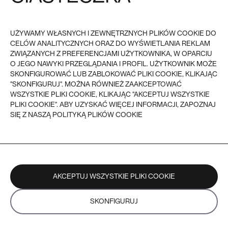
REGULAMIN
FAQ
POLITYKA PRYWATNOŚCI I
COOKIES
PŁATNOŚĆ
UŻYWAMY WŁASNYCH I ZEWNĘTRZNYCH PLIKÓW COOKIE DO
DOSTAWA
CELÓW ANALITYCZNYCH ORAZ DO WYŚWIETLANIA REKLAM
ZWROTY
REKLAMACJE
ZWIĄZANYCH Z PREFERENCJAMI UŻYTKOWNIKA, W OPARCIU
O JEGO NAWYKI PRZEGLĄDANIA I PROFIL. UŻYTKOWNIK MOŻE
SKONFIGUROWAĆ LUB ZABLOKOWAĆ PLIKI COOKIE, KLIKAJĄC
VEER - 2026
© VEER, WSZYSTKIE PRAWA ZASTRZEŻONE
"SKONFIGURUJ". MOŻNA RÓWNIEŻ ZAAKCEPTOWAĆ
WSZYSTKIE PLIKI COOKIE, KLIKAJĄC "AKCEPTUJ WSZYSTKIE
PLIKI COOKIE". ABY UZYSKAĆ WIĘCEJ INFORMACJI, ZAPOZNAJ
SIĘ Z NASZĄ POLITYKĄ PLIKÓW COOKIE
AKCEPTUJ WSZYSTKIE PLIKI COOKIE
SKONFIGURUJ