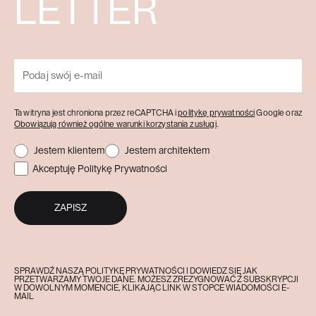
LETTER
Ta witryna jest chroniona przez reCAPTCHA i
politykę prywatności
Google oraz
Obowiązują również ogólne warunki korzystania z usługi
.
Jestem klientem
Jestem architektem
Akceptuję Politykę Prywatności
ZAPISZ
SPRAWDŹ NASZĄ POLITYKĘ PRYWATNOŚCI I DOWIEDZ SIĘ JAK
PRZETWARZAMY TWOJE DANE. MOŻESZ ZREZYGNOWAĆ Z SUBSKRYPCJI
W DOWOLNYM MOMENCIE, KLIKAJĄC LINK W STOPCE WIADOMOŚCI E-
MAIL