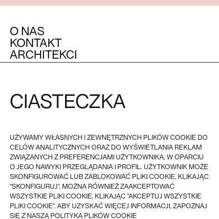
O NAS
KONTAKT
ARCHITEKCI
MEDIA
OBSŁUGA KLIENTA
POZOSTAŁE
CIASTECZKA
REGULAMIN
FAQ
POLITYKA PRYWATNOŚCI I
COOKIES
PŁATNOŚĆ
UŻYWAMY WŁASNYCH I ZEWNĘTRZNYCH PLIKÓW COOKIE DO
DOSTAWA
CELÓW ANALITYCZNYCH ORAZ DO WYŚWIETLANIA REKLAM
ZWROTY
REKLAMACJE
ZWIĄZANYCH Z PREFERENCJAMI UŻYTKOWNIKA, W OPARCIU
O JEGO NAWYKI PRZEGLĄDANIA I PROFIL. UŻYTKOWNIK MOŻE
SKONFIGUROWAĆ LUB ZABLOKOWAĆ PLIKI COOKIE, KLIKAJĄC
VEER - 2026
© VEER, WSZYSTKIE PRAWA ZASTRZEŻONE
"SKONFIGURUJ". MOŻNA RÓWNIEŻ ZAAKCEPTOWAĆ
WSZYSTKIE PLIKI COOKIE, KLIKAJĄC "AKCEPTUJ WSZYSTKIE
PLIKI COOKIE". ABY UZYSKAĆ WIĘCEJ INFORMACJI, ZAPOZNAJ
SIĘ Z NASZĄ POLITYKĄ PLIKÓW COOKIE