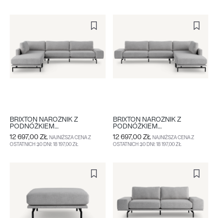
DO KOSZYKA
WIĘCEJ
DO KOSZYKA
WIĘCEJ
BRIXTON NAROŻNIK Z
BRIXTON NAROŻNIK Z
PODNÓŻKIEM
PODNÓŻKIEM
LEWOSTRONNY
PRAWOSTRONNY
12 697,00 ZŁ
12 697,00 ZŁ
NAJNIŻSZA CENA Z
NAJNIŻSZA CENA Z
OSTATNICH 30 DNI: 18 197,00 ZŁ
OSTATNICH 30 DNI: 18 197,00 ZŁ
DO KOSZYKA
WIĘCEJ
DO KOSZYKA
WIĘCEJ