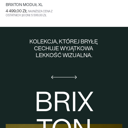
BRIXTON MODUŁ XL
4 499,00 ZŁ
NAJNIŻSZA CENA Z
OSTATNICH 30 DNI: 5 599,00 ZŁ
DO KOSZYKA
WIĘCEJ
KOLEKCJA, KTÓREJ BRYŁĘ
CECHUJE WYJĄTKOWA
LEKKOŚĆ WIZUALNA.
BRIX