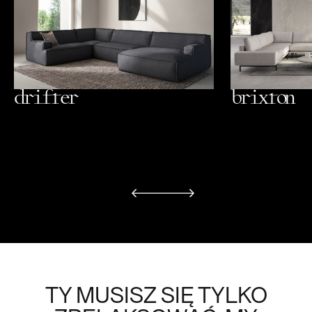
drifter
brixton
TY MUSISZ SIĘ TYLKO