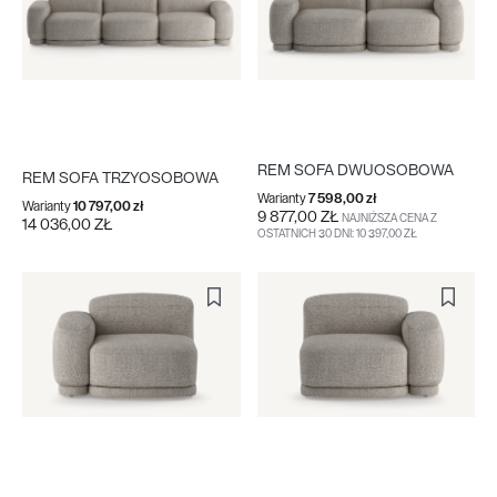
REM SOFA DWUOSOBOWA
REM SOFA TRZYOSOBOWA
Warianty
7 598,00 zł
Warianty
10 797,00 zł
9 877,00 ZŁ
NAJNIŻSZA CENA Z
14 036,00 ZŁ
OSTATNICH 30 DNI: 10 397,00 ZŁ
DO KOSZYKA
WIĘCEJ
DO KOSZYKA
WIĘCEJ