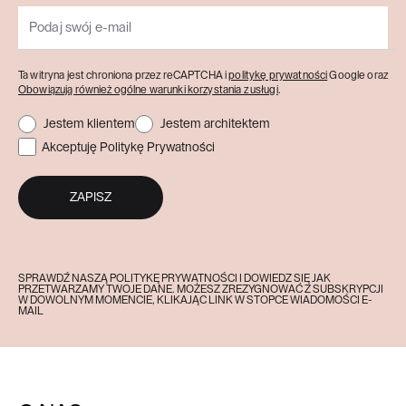
Ta witryna jest chroniona przez reCAPTCHA i
politykę prywatności
Google oraz
Obowiązują również ogólne warunki korzystania z usługi
.
Jestem klientem
Jestem architektem
Akceptuję Politykę Prywatności
ZAPISZ
SPRAWDŹ NASZĄ POLITYKĘ PRYWATNOŚCI I DOWIEDZ SIĘ JAK
PRZETWARZAMY TWOJE DANE. MOŻESZ ZREZYGNOWAĆ Z SUBSKRYPCJI
W DOWOLNYM MOMENCIE, KLIKAJĄC LINK W STOPCE WIADOMOŚCI E-
MAIL