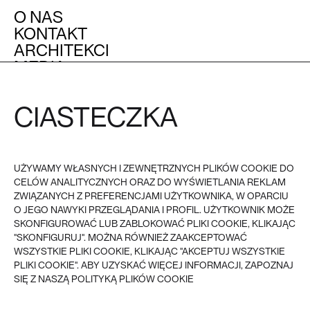
O NAS
KONTAKT
ARCHITEKCI
MEDIA
OBSŁUGA KLIENTA
POZOSTAŁE
CIASTECZKA
REGULAMIN
FAQ
POLITYKA PRYWATNOŚCI I
COOKIES
PŁATNOŚĆ
UŻYWAMY WŁASNYCH I ZEWNĘTRZNYCH PLIKÓW COOKIE DO
DOSTAWA
CELÓW ANALITYCZNYCH ORAZ DO WYŚWIETLANIA REKLAM
ZWROTY
REKLAMACJE
ZWIĄZANYCH Z PREFERENCJAMI UŻYTKOWNIKA, W OPARCIU
O JEGO NAWYKI PRZEGLĄDANIA I PROFIL. UŻYTKOWNIK MOŻE
SKONFIGUROWAĆ LUB ZABLOKOWAĆ PLIKI COOKIE, KLIKAJĄC
VEER - 2026
© VEER, WSZYSTKIE PRAWA ZASTRZEŻONE
"SKONFIGURUJ". MOŻNA RÓWNIEŻ ZAAKCEPTOWAĆ
WSZYSTKIE PLIKI COOKIE, KLIKAJĄC "AKCEPTUJ WSZYSTKIE
PLIKI COOKIE". ABY UZYSKAĆ WIĘCEJ INFORMACJI, ZAPOZNAJ
SIĘ Z NASZĄ POLITYKĄ PLIKÓW COOKIE