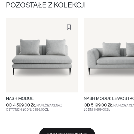
POZOSTAŁE Z KOLEKCJI
NASH MODUŁ
NASH MODUŁ LEWOSTR
OD
4 599,00 ZŁ
OD
5 199,00 ZŁ
NAJNIŻSZA CENA Z
NAJNIŻSZA CE
OSTATNICH 30 DNI: 5 899,00 ZŁ
30 DNI: 6 699,00 ZŁ
WIĘCEJ
WIĘCEJ