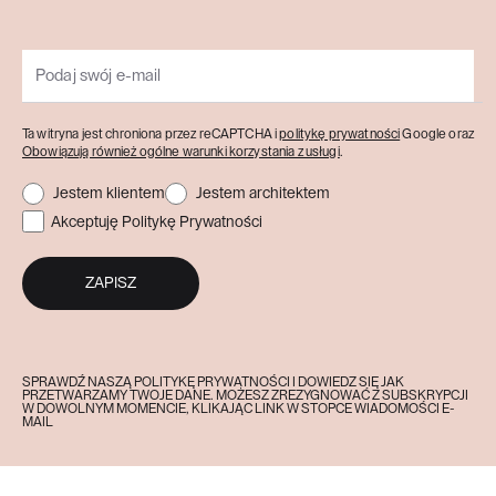
Ta witryna jest chroniona przez reCAPTCHA i
politykę prywatności
Google oraz
Obowiązują również ogólne warunki korzystania z usługi
.
Jestem klientem
Jestem architektem
Akceptuję Politykę Prywatności
ZAPISZ
SPRAWDŹ NASZĄ POLITYKĘ PRYWATNOŚCI I DOWIEDZ SIĘ JAK
PRZETWARZAMY TWOJE DANE. MOŻESZ ZREZYGNOWAĆ Z SUBSKRYPCJI
W DOWOLNYM MOMENCIE, KLIKAJĄC LINK W STOPCE WIADOMOŚCI E-
MAIL