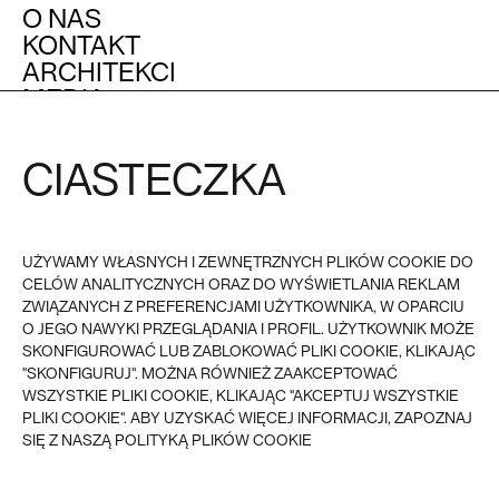
O NAS
KONTAKT
ARCHITEKCI
MEDIA
OBSŁUGA KLIENTA
POZOSTAŁE
CIASTECZKA
REGULAMIN
FAQ
POLITYKA PRYWATNOŚCI I
COOKIES
PŁATNOŚĆ
UŻYWAMY WŁASNYCH I ZEWNĘTRZNYCH PLIKÓW COOKIE DO
DOSTAWA
CELÓW ANALITYCZNYCH ORAZ DO WYŚWIETLANIA REKLAM
ZWROTY
REKLAMACJE
ZWIĄZANYCH Z PREFERENCJAMI UŻYTKOWNIKA, W OPARCIU
O JEGO NAWYKI PRZEGLĄDANIA I PROFIL. UŻYTKOWNIK MOŻE
SKONFIGUROWAĆ LUB ZABLOKOWAĆ PLIKI COOKIE, KLIKAJĄC
VEER - 2026
© VEER, WSZYSTKIE PRAWA ZASTRZEŻONE
"SKONFIGURUJ". MOŻNA RÓWNIEŻ ZAAKCEPTOWAĆ
WSZYSTKIE PLIKI COOKIE, KLIKAJĄC "AKCEPTUJ WSZYSTKIE
PLIKI COOKIE". ABY UZYSKAĆ WIĘCEJ INFORMACJI, ZAPOZNAJ
SIĘ Z NASZĄ POLITYKĄ PLIKÓW COOKIE