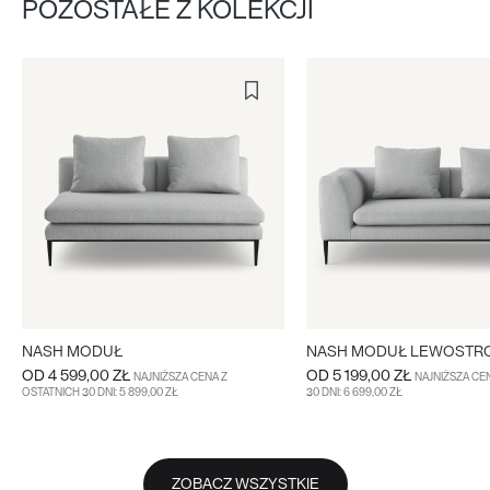
POZOSTAŁE Z KOLEKCJI
NASH MODUŁ
NASH MODUŁ LEWOSTR
OD
4 599,00 ZŁ
OD
5 199,00 ZŁ
NAJNIŻSZA CENA Z
NAJNIŻSZA CE
OSTATNICH 30 DNI: 5 899,00 ZŁ
30 DNI: 6 699,00 ZŁ
WIĘCEJ
WIĘCEJ
ZOBACZ WSZYSTKIE