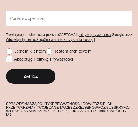
Ta witryna jest chroniona przez reCAPTCHA i
politykę prywatności
Google oraz
Obowiązują również ogólne warunki korzystania z usługi
.
Jestem klientem
Jestem architektem
Akceptuję Politykę Prywatności
ZAPISZ
SPRAWDŹ NASZĄ POLITYKĘ PRYWATNOŚCI I DOWIEDZ SIĘ JAK
PRZETWARZAMY TWOJE DANE. MOŻESZ ZREZYGNOWAĆ Z SUBSKRYPCJI
W DOWOLNYM MOMENCIE, KLIKAJĄC LINK W STOPCE WIADOMOŚCI E-
MAIL