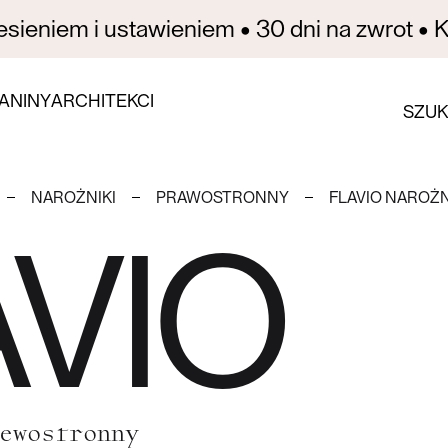
sieniem i ustawieniem • 30 dni na zwrot • Ku
ANINY
ARCHITEKCI
SZUK
NAROŻNIKI
PRAWOSTRONNY
FLAVIO NAROŻ
AVIO
ewostronny