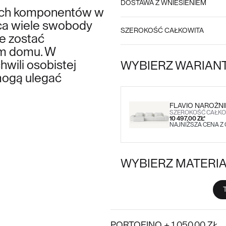
DOSTAWA Z WNIESIENIEM
tych komponentów w
ąca wiele swobody
SZEROKOŚĆ CAŁKOWITA
e zostać
ym
domu. W
hwili osobistej
WYBIERZ WARIAN
t mogą ulegać
FLAVIO NAROŻN
SZEROKOŚĆ CAŁKOW
10 497,00 ZŁ*
NAJNIŻSZA CENA Z O
WYBIERZ MATERI
PORTOFINO + 1 050,00 ZŁ