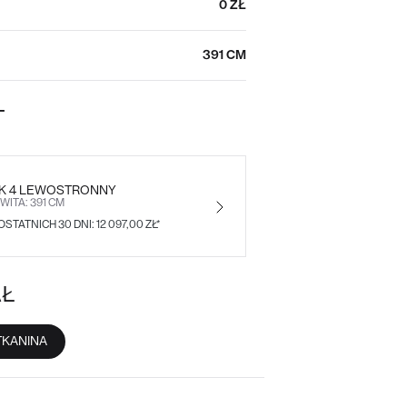
0 ZŁ
391 CM
T
IK 4 LEWOSTRONNY
ITA: 391 CM
STATNICH 30 DNI: 12 097,00 ZŁ*
AŁ
TKANINA