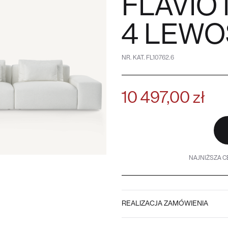
FLAVIO
4 LEW
NR. KAT.
FL10762.6
10 497,00 zł
NAJNIŻSZA CE
REALIZACJA ZAMÓWIENIA