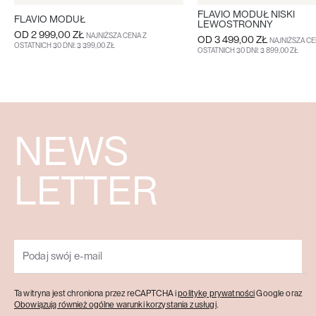
FLAVIO MODUŁ NISKI
FLAVIO MODUŁ
LEWOSTRONNY
OD
2 999,00 ZŁ
NAJNIŻSZA CENA Z
OD
3 499,00 ZŁ
NAJNIŻSZA CE
OSTATNICH 30 DNI: 3 399,00 ZŁ
OSTATNICH 30 DNI: 3 899,00 ZŁ
WIĘCEJ
WIĘCEJ
NEWS
LETTER
Ta witryna jest chroniona przez reCAPTCHA i
politykę prywatności
Google oraz
Obowiązują również ogólne warunki korzystania z usługi
.