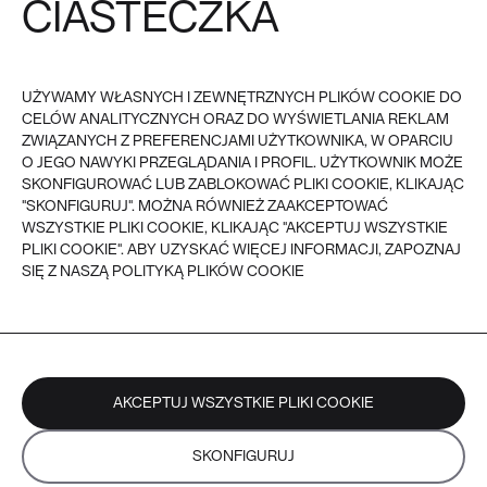
CIASTECZKA
OBSŁUGA KLIENTA
POZOSTAŁE
REGULAMIN
FAQ
POLITYKA PRYWATNOŚCI I
COOKIES
PŁATNOŚĆ
UŻYWAMY WŁASNYCH I ZEWNĘTRZNYCH PLIKÓW COOKIE DO
DOSTAWA
CELÓW ANALITYCZNYCH ORAZ DO WYŚWIETLANIA REKLAM
ZWROTY
REKLAMACJE
ZWIĄZANYCH Z PREFERENCJAMI UŻYTKOWNIKA, W OPARCIU
O JEGO NAWYKI PRZEGLĄDANIA I PROFIL. UŻYTKOWNIK MOŻE
SKONFIGUROWAĆ LUB ZABLOKOWAĆ PLIKI COOKIE, KLIKAJĄC
VEER - 2026
© VEER, WSZYSTKIE PRAWA ZASTRZEŻONE
"SKONFIGURUJ". MOŻNA RÓWNIEŻ ZAAKCEPTOWAĆ
WSZYSTKIE PLIKI COOKIE, KLIKAJĄC "AKCEPTUJ WSZYSTKIE
PLIKI COOKIE". ABY UZYSKAĆ WIĘCEJ INFORMACJI, ZAPOZNAJ
SIĘ Z NASZĄ POLITYKĄ PLIKÓW COOKIE
AKCEPTUJ WSZYSTKIE PLIKI COOKIE
SKONFIGURUJ