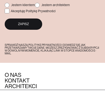
Jestem klientem
Jestem architektem
Akceptuję Politykę Prywatności
ZAPISZ
SPRAWDŹ NASZĄ POLITYKĘ PRYWATNOŚCI I DOWIEDZ SIĘ JAK
PRZETWARZAMY TWOJE DANE. MOŻESZ ZREZYGNOWAĆ Z SUBSKRYPCJI
W DOWOLNYM MOMENCIE, KLIKAJĄC LINK W STOPCE WIADOMOŚCI E-
MAIL
O NAS
KONTAKT
ARCHITEKCI
MEDIA