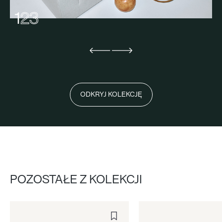
1
2
3
ODKRYJ KOLEKCJĘ
POZOSTAŁE Z KOLEKCJI