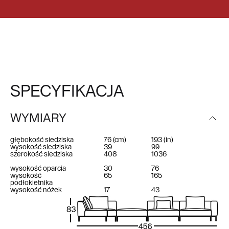
SPECYFIKACJA
WYMIARY
głębokość siedziska
76
(cm)
193
(in)
wysokość siedziska
39
99
szerokość siedziska
408
1036
wysokość oparcia
30
76
wysokość
65
165
podłokietnika
wysokość nóżek
17
43