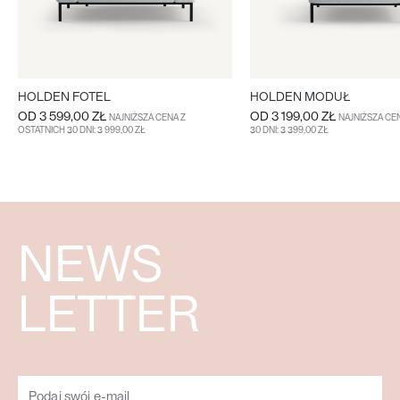
HOLDEN FOTEL
HOLDEN MODUŁ
OD
3 599,00 ZŁ
OD
3 199,00 ZŁ
NAJNIŻSZA CENA Z
NAJNIŻSZA CE
OSTATNICH 30 DNI: 3 999,00 ZŁ
30 DNI: 3 399,00 ZŁ
WIĘCEJ
WIĘCEJ
NEWS
LETTER