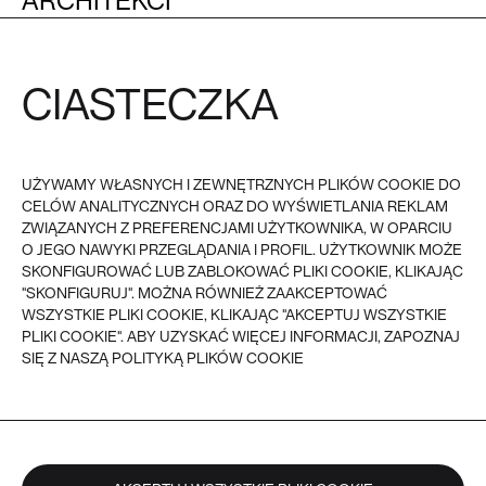
ARCHITEKCI
MEDIA
OBSŁUGA KLIENTA
POZOSTAŁE
CIASTECZKA
REGULAMIN
FAQ
POLITYKA PRYWATNOŚCI I
COOKIES
PŁATNOŚĆ
UŻYWAMY WŁASNYCH I ZEWNĘTRZNYCH PLIKÓW COOKIE DO
DOSTAWA
CELÓW ANALITYCZNYCH ORAZ DO WYŚWIETLANIA REKLAM
ZWROTY
REKLAMACJE
ZWIĄZANYCH Z PREFERENCJAMI UŻYTKOWNIKA, W OPARCIU
O JEGO NAWYKI PRZEGLĄDANIA I PROFIL. UŻYTKOWNIK MOŻE
SKONFIGUROWAĆ LUB ZABLOKOWAĆ PLIKI COOKIE, KLIKAJĄC
VEER - 2026
© VEER, WSZYSTKIE PRAWA ZASTRZEŻONE
"SKONFIGURUJ". MOŻNA RÓWNIEŻ ZAAKCEPTOWAĆ
WSZYSTKIE PLIKI COOKIE, KLIKAJĄC "AKCEPTUJ WSZYSTKIE
PLIKI COOKIE". ABY UZYSKAĆ WIĘCEJ INFORMACJI, ZAPOZNAJ
SIĘ Z NASZĄ POLITYKĄ PLIKÓW COOKIE