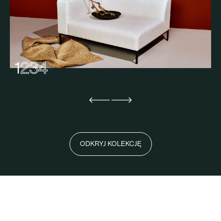
1
2
3
4
ODKRYJ KOLEKCJĘ