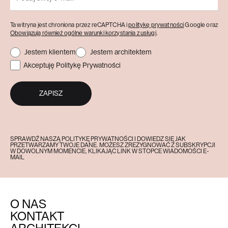
Ta witryna jest chroniona przez reCAPTCHA i
politykę prywatności
Google oraz
Obowiązują również ogólne warunki korzystania z usługi
.
Jestem klientem
Jestem architektem
Akceptuję Politykę Prywatności
ZAPISZ
SPRAWDŹ NASZĄ POLITYKĘ PRYWATNOŚCI I DOWIEDZ SIĘ JAK
PRZETWARZAMY TWOJE DANE. MOŻESZ ZREZYGNOWAĆ Z SUBSKRYPCJI
W DOWOLNYM MOMENCIE, KLIKAJĄC LINK W STOPCE WIADOMOŚCI E-
MAIL
O NAS
KONTAKT