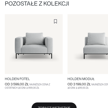
POZOSTAŁE Z KOLEKCJI
HOLDEN FOTEL
HOLDEN MODUŁ
OD
3 599,00 ZŁ
OD
3 199,00 ZŁ
NAJNIŻSZA CENA Z
NAJNIŻSZA CE
OSTATNICH 30 DNI: 3 999,00 ZŁ
30 DNI: 3 399,00 ZŁ
WIĘCEJ
WIĘCEJ