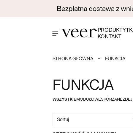
Bezpłatna dostawa z wnie
PRODUKTY
TK
KONTAKT
STRONA GŁÓWNA
FUNKCJA
FUNKCJA
WSZYSTKIE
MODUŁOWE
SKÓRZANE
ZDE
Sortuj