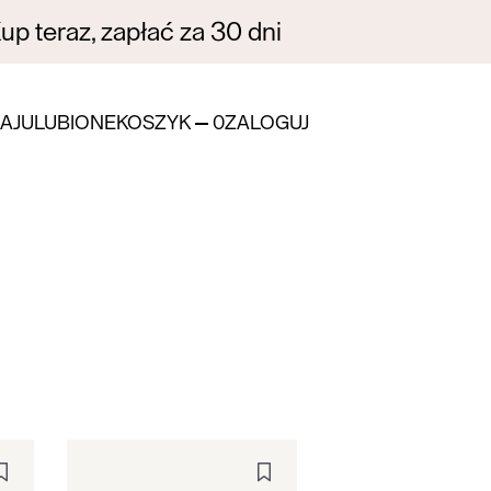
p teraz, zapłać za 30 dni
AJ
ULUBIONE
KOSZYK
0
ZALOGUJ