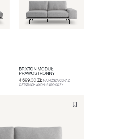
BRIXTON MODUŁ
PRAWOSTRONNY
4 699,00 ZŁ
NAJNIŻSZA CENA Z
OSTATNICH 30 DNI: 5 699,00 ZŁ
DO KOSZYKA
WIĘCEJ