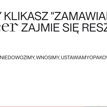
Y KLIKASZ "ZAMAWIA
ZAJMIE SIĘ RES
EER
NIE
DOWOZIMY, WNOSIMY, USTAWIAMY
OPAKOW