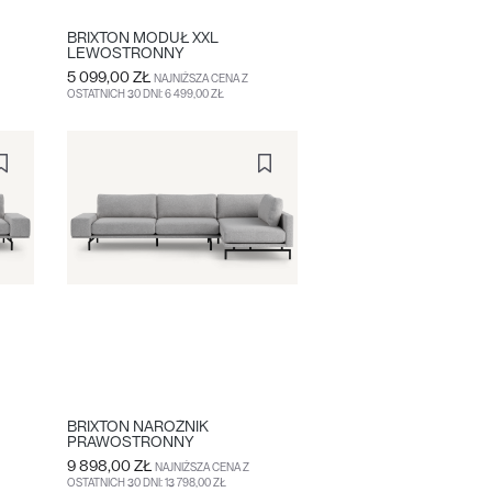
BRIXTON MODUŁ XXL
LEWOSTRONNY
5 099,00 ZŁ
NAJNIŻSZA CENA Z
OSTATNICH 30 DNI: 6 499,00 ZŁ
DO KOSZYKA
WIĘCEJ
BRIXTON NAROŻNIK
PRAWOSTRONNY
9 898,00 ZŁ
NAJNIŻSZA CENA Z
OSTATNICH 30 DNI: 13 798,00 ZŁ