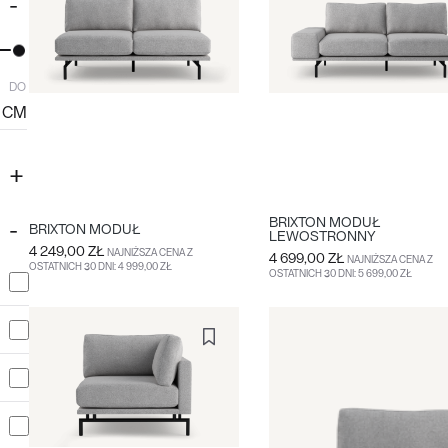
DO
CM
BRIXTON MODUŁ
BRIXTON MODUŁ
LEWOSTRONNY
4 249,00 ZŁ
NAJNIŻSZA CENA Z
4 699,00 ZŁ
NAJNIŻSZA CENA Z
OSTATNICH 30 DNI: 4 999,00 ZŁ
OSTATNICH 30 DNI: 5 699,00 ZŁ
DO KOSZYKA
WIĘCEJ
DO KOSZYKA
WIĘCEJ