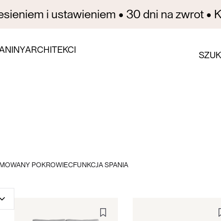
sieniem i ustawieniem • 30 dni na zwrot • Ku
ANINY
ARCHITEKCI
SZUK
JMOWANY POKROWIEC
FUNKCJA SPANIA