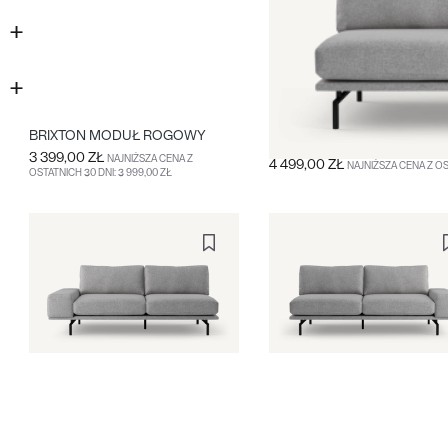
BRIXTON MODUŁ ROGOWY
BRIXTON MODUŁ XL
3 399,00 ZŁ
NAJNIŻSZA CENA Z
4 499,00 ZŁ
NAJNIŻSZA CENA Z OST
OSTATNICH 30 DNI: 3 999,00 ZŁ
DO KOSZYKA
WIĘCEJ
DO KOSZYKA
WIĘCEJ