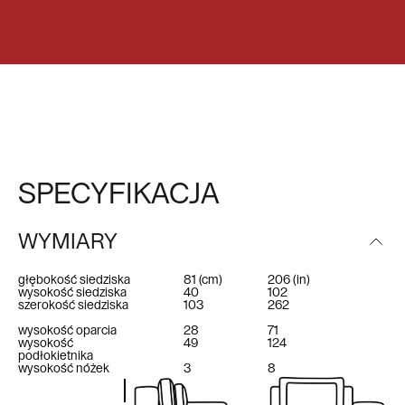
SPECYFIKACJA
WYMIARY
głębokość siedziska
81
(cm)
206
(in)
wysokość siedziska
40
102
szerokość siedziska
103
262
wysokość oparcia
28
71
wysokość
49
124
podłokietnika
wysokość nóżek
3
8