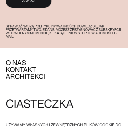
ZAPISZ
SPRAWDŹ NASZĄ POLITYKĘ PRYWATNOŚCI I DOWIEDZ SIĘ JAK
PRZETWARZAMY TWOJE DANE. MOŻESZ ZREZYGNOWAĆ Z SUBSKRYPCJI
W DOWOLNYM MOMENCIE, KLIKAJĄC LINK W STOPCE WIADOMOŚCI E-
MAIL
O NAS
KONTAKT
ARCHITEKCI
MEDIA
CIASTECZKA
OBSŁUGA KLIENTA
POZOSTAŁE
REGULAMIN
FAQ
POLITYKA PRYWATNOŚCI I
COOKIES
PŁATNOŚĆ
UŻYWAMY WŁASNYCH I ZEWNĘTRZNYCH PLIKÓW COOKIE DO
DOSTAWA