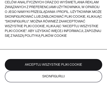
CELÓW ANALITYCZNYCH ORAZ DO WYŚWIETLANIA REKLAM
ZWROTY
REKLAMACJE
ZWIĄZANYCH Z PREFERENCJAMI UŻYTKOWNIKA, W OPARCIU
O JEGO NAWYKI PRZEGLĄDANIA I PROFIL. UŻYTKOWNIK MOŻE
SKONFIGUROWAĆ LUB ZABLOKOWAĆ PLIKI COOKIE, KLIKAJĄC
VEER - 2026
© VEER, WSZYSTKIE PRAWA ZASTRZEŻONE
"SKONFIGURUJ". MOŻNA RÓWNIEŻ ZAAKCEPTOWAĆ
WSZYSTKIE PLIKI COOKIE, KLIKAJĄC "AKCEPTUJ WSZYSTKIE
PLIKI COOKIE". ABY UZYSKAĆ WIĘCEJ INFORMACJI, ZAPOZNAJ
SIĘ Z NASZĄ POLITYKĄ PLIKÓW COOKIE
AKCEPTUJ WSZYSTKIE PLIKI COOKIE
SKONFIGURUJ