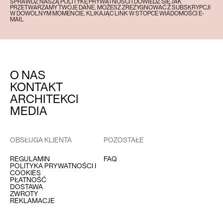
SPRAWDŹ NASZĄ POLITYKĘ PRYWATNOŚCI I DOWIEDZ SIĘ JAK
PRZETWARZAMY TWOJE DANE. MOŻESZ ZREZYGNOWAĆ Z SUBSKRYPCJI
W DOWOLNYM MOMENCIE, KLIKAJĄC LINK W STOPCE WIADOMOŚCI E-
MAIL
O NAS
KONTAKT
ARCHITEKCI
MEDIA
OBSŁUGA KLIENTA
POZOSTAŁE
REGULAMIN
FAQ
POLITYKA PRYWATNOŚCI I
COOKIES
PŁATNOŚĆ
DOSTAWA
ZWROTY
REKLAMACJE